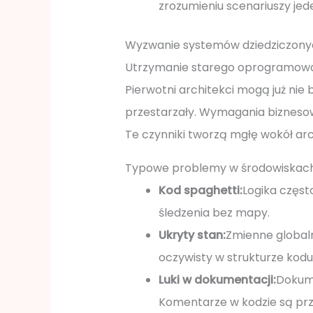
zrozumieniu scenariuszy jede
Wyzwanie systemów dziedziczon
Utrzymanie starego oprogramowani
Pierwotni architekci mogą już nie
przestarzały. Wymagania biznesow
Te czynniki tworzą mgłę wokół arc
Typowe problemy w środowiskach
Kod spaghetti:
Logika częst
śledzenia bez mapy.
Ukryty stan:
Zmienne globalne
oczywisty w strukturze kodu
Luki w dokumentacji:
Dokum
Komentarze w kodzie są prz