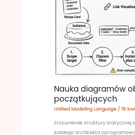
UML:
Przewodnik
dla
początkujących
Nauka diagramów ob
początkujących
Unified Modeling Language
/
16 kw
Zrozumienie struktury statycznej
każdego architekta oprogramowan