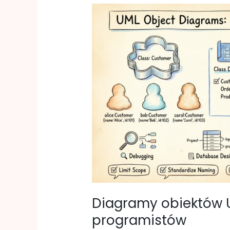
Diagramy
obiektów
UML:
język
wizualny
dla
programistów
Diagramy obiektów UM
programistów