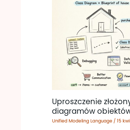
złożonych
systemów
za
pomocą
diagramów
obiektów
UML
Uproszczenie złożo
diagramów obiektó
Unified Modeling Language
/
15 kw