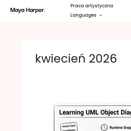
Przejdź
Praca artystyczna
do
Languages
treści
kwiecień 2026
Nauka
diagramów
obiektów