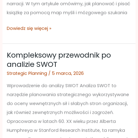
za
narracji. W tym artykule omówimy, jak planować i pisać
pomocą
książkę za pomocą map myśli i mózgowego szukania
Visual
Paradigm
Dowiedz się więcej »
Online
Kompleksowy przewodnik po
Kompleksowy
analizie SWOT
przewodnik
po
Strategic Planning
/
5 marca, 2026
analizie
Wprowadzenie do analizy SWOT Analiza SWOT to
SWOT
narzędzie planowania strategicznego wykorzystywane
do oceny wewnętrznych sił i słabych stron organizacji,
jak również zewnętrznych możliwości i zagrożeń.
Opracowana w latach 60. XX wieku przez Alberta
Humphreya w Stanford Research Institute, ta ramyka