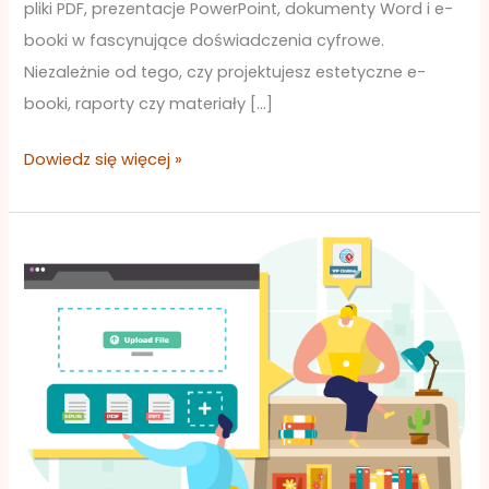
pliki PDF, prezentacje PowerPoint, dokumenty Word i e-
booki w fascynujące doświadczenia cyfrowe.
Niezależnie od tego, czy projektujesz estetyczne e-
booki, raporty czy materiały […]
Dowiedz się więcej »
Przekształcanie
Twoich
katalogów
i
prezentacji
za
pomocą
Fliplify