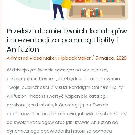
i
Anifuzion
Przekształcanie Twoich katalogów
i prezentacji za pomocą Fliplify i
Anifuzion
Animated Video Maker
,
Flipbook Maker
/
5 marca, 2026
W dzisiejszym świecie opartym na wizualności,
przyciągające treści są niezbędne do angażowania
Twojej publiczności. Z Visual Paradigm Online’s Fliplify i
Anifuzion, możesz tworzyć wspaniałe katalogi i
przekonujące historie, które reagują na Twoich
odbiorców. Ten artykuł omawia, jak wykorzystać Fliplify
do swoich katalogów oraz jak używać Anifuzion do
dynamicznego opowiadania historii za pomocą