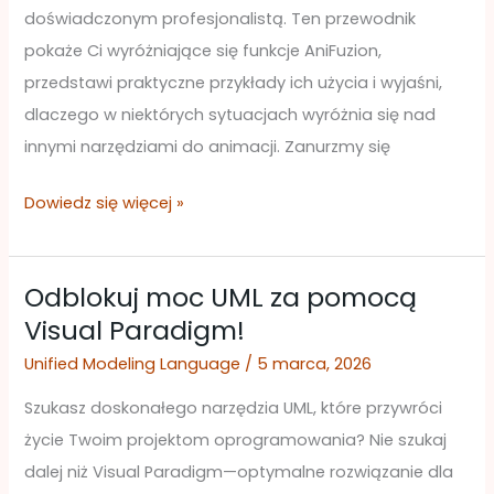
doświadczonym profesjonalistą. Ten przewodnik
pokaże Ci wyróżniające się funkcje AniFuzion,
przedstawi praktyczne przykłady ich użycia i wyjaśni,
dlaczego w niektórych sytuacjach wyróżnia się nad
innymi narzędziami do animacji. Zanurzmy się
Dowiedz się więcej »
Odblokuj moc UML za pomocą
Odblokuj
Visual Paradigm!
moc
UML
Unified Modeling Language
/
5 marca, 2026
za
Szukasz doskonałego narzędzia UML, które przywróci
pomocą
życie Twoim projektom oprogramowania? Nie szukaj
Visual
dalej niż Visual Paradigm—optymalne rozwiązanie dla
Paradigm!