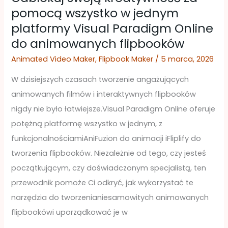
pomocą wszystko w jednym
Online
platformy Visual Paradigm Online
do
do animowanych flipbooków
animowanych
flipbooków
Animated Video Maker
,
Flipbook Maker
/
5 marca, 2026
W dzisiejszych czasach tworzenie angażujących
animowanych filmów i interaktywnych flipbooków
nigdy nie było łatwiejsze.Visual Paradigm Online oferuje
potężną platformę wszystko w jednym, z
funkcjonalnościamiAniFuzion do animacji iFliplify do
tworzenia flipbooków. Niezależnie od tego, czy jesteś
początkującym, czy doświadczonym specjalistą, ten
przewodnik pomoże Ci odkryć, jak wykorzystać te
narzędzia do tworzenianiesamowitych animowanych
flipbookówi uporządkować je w