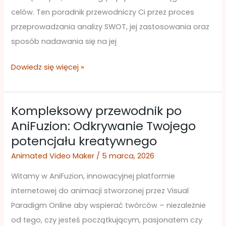
celów. Ten poradnik przewodniczy Ci przez proces
przeprowadzania analizy SWOT, jej zastosowania oraz
sposób nadawania się na jej
Dowiedz się więcej »
Kompleksowy przewodnik po
Kompleksowy
AniFuzion: Odkrywanie Twojego
przewodnik
potencjału kreatywnego
po
AniFuzion:
Animated Video Maker
/
5 marca, 2026
Odkrywanie
Witamy w AniFuzion, innowacyjnej platformie
Twojego
internetowej do animacji stworzonej przez Visual
potencjału
Paradigm Online aby wspierać twórców – niezależnie
kreatywnego
od tego, czy jesteś początkującym, pasjonatem czy