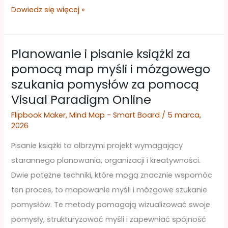
Dowiedz się więcej »
Planowanie i pisanie książki za
Planowanie
pomocą map myśli i mózgowego
i
szukania pomysłów za pomocą
pisanie
Visual Paradigm Online
książki
za
Flipbook Maker
,
Mind Map - Smart Board
/
5 marca,
2026
pomocą
map
Pisanie książki to olbrzymi projekt wymagający
myśli
starannego planowania, organizacji i kreatywności.
i
Dwie potężne techniki, które mogą znacznie wspomóc
mózgowego
ten proces, to mapowanie myśli i mózgowe szukanie
szukania
pomysłów. Te metody pomagają wizualizować swoje
pomysłów
pomysły, strukturyzować myśli i zapewniać spójność