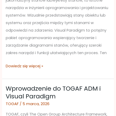
jakomaszyny stanów lubwykresy stanów, to istotne
pomocą
narzędzia w inżynierii oprogramowania i projektowaniu
Visual
systemów. Wizualnie przedstawiają stany obiektu lub
Paradigm
systemu oraz przejścia między tymi stanami w
odpowiedzi na zdarzenia. Visual Paradigm to potężny
pakiet oprogramowania wspierający tworzenie i
zarządzanie diagramami stanów, oferujący szeroki
zakres narzędzi i funkcji ułatwiających ten proces. Ten
Dowiedz się więcej »
Wprowadzenie do TOGAF ADM i
Wprowadzenie
Visual Paradigm
do
TOGAF
TOGAF
/
5 marca, 2026
ADM
TOGAF, czyli The Open Group Architecture Framework,