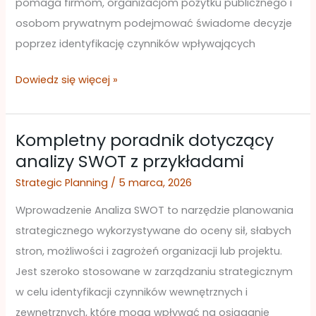
pomaga firmom, organizacjom pożytku publicznego i
osobom prywatnym podejmować świadome decyzje
poprzez identyfikację czynników wpływających
Dowiedz się więcej »
Kompletny poradnik dotyczący
Kompletny
analizy SWOT z przykładami
poradnik
dotyczący
Strategic Planning
/
5 marca, 2026
analizy
Wprowadzenie Analiza SWOT to narzędzie planowania
SWOT
strategicznego wykorzystywane do oceny sił, słabych
z
stron, możliwości i zagrożeń organizacji lub projektu.
przykładami
Jest szeroko stosowane w zarządzaniu strategicznym
w celu identyfikacji czynników wewnętrznych i
zewnętrznych, które mogą wpływać na osiąganie