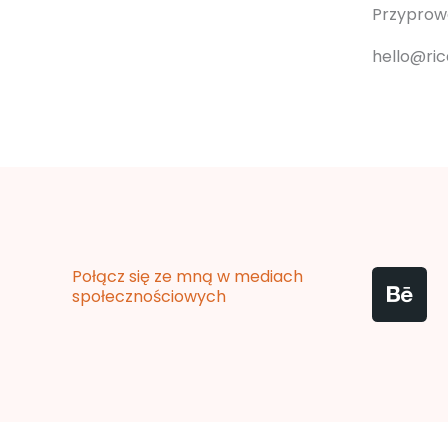
Przyprowa
hello@ri
B
Połącz się ze mną w mediach
e
społecznościowych
h
a
n
c
e