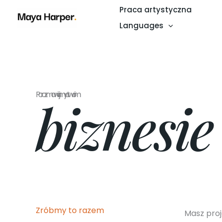
Przejdź
Praca artystyczna
do
Languages
treści
Porozmawiajmy o twoim
biznesie
Zróbmy to razem
Masz pro