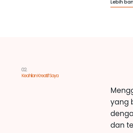
Lebih ba
02.
Keahlian Kreatif Saya
Mengg
yang b
denga
dan t