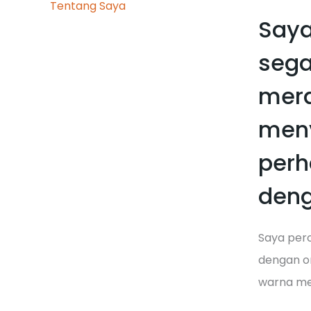
Tentang Saya
Saya
sega
mera
meny
perh
deng
Saya perc
dengan or
warna men