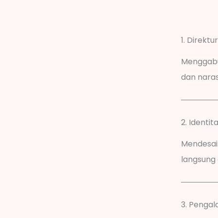
1. Direktu
Menggabu
dan nara
2. Identit
Mendesai
langsung d
3. Penga