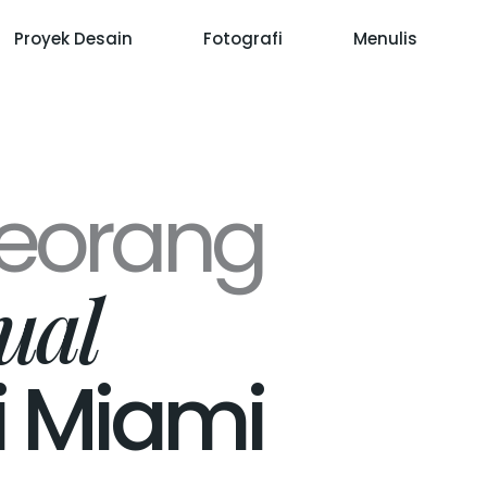
Proyek Desain
Fotografi
Menulis
seorang
ual
i Miami