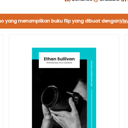
emo yang menampilkan buku flip yang dibuat dengan
Vis