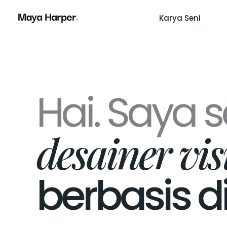
Lewati
Karya Seni
ke
konten
Hai. Saya 
desainer vis
berbasis d