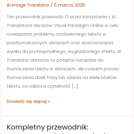
Translatora
AI Image Translator
/
5 marca, 2026
obrazów
Ten przewodnik przewodzi Ci przez korzystanie z AI
Visual
Translatora obrazów Visual Paradigm Online w celu
Paradigm
rozwiązania problemu rozdzielonego tekstu w
Online
przetłumaczonych obrazach oraz dostosowania
do
wyniku do profesjonalnego, wygładzonego efektu. AI
łączenia
Translator obrazów to potężne narzędzie do
i
tłumaczenia tekstu w obrazach, ale czasem proces
dostosowywania
tłumaczenia dzieli frazy lub zdania na wiele bloków
przetłumaczonych
tekstu, co zakłóca czytelność […]
tekstów
Dowiedz się więcej »
Kompletny przewodnik:
Kompletny