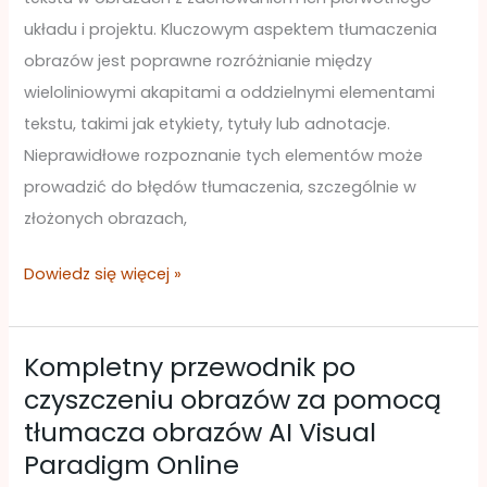
tekstu
układu i projektu. Kluczowym aspektem tłumaczenia
za
obrazów jest poprawne rozróżnianie między
pomocą
wieloliniowymi akapitami a oddzielnymi elementami
AI
tekstu, takimi jak etykiety, tytuły lub adnotacje.
Image
Nieprawidłowe rozpoznanie tych elementów może
Translator
prowadzić do błędów tłumaczenia, szczególnie w
Visual
złożonych obrazach,
Paradigm
Dowiedz się więcej »
Kompletny przewodnik po
Kompletny
czyszczeniu obrazów za pomocą
przewodnik
tłumacza obrazów AI Visual
po
Paradigm Online
czyszczeniu