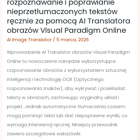
rozpoznawanie i poprawianie
przewodnik:
nieprzetłumaczonych tekstów
rozpoznawanie
ręcznie za pomocą AI Translatora
i
obrazów Visual Paradigm Online
poprawianie
nieprzetłumaczonych
AI Image Translator
/
5 marca, 2026
tekstów
Wprowadzenie AI Translator obrazów Visual Paradigm
ręcznie
Online to nowoczesne narzędzie wykorzystujące
za
rozpoznawanie obrazów z wykorzystaniem sztucznej
pomocą
inteligencji i technologię OCR (Optycznego
AI
rozpoznawania znaków), aby wykrywać i przekładać
Translatora
teksty w obrazach, zachowując oryginalny układ i
obrazów
projekt. Jednak automatyczne tłumaczenia czasem
Visual
mogą pominąć tekst lub dać niepoprawne wyniki, co
Paradigm
wymaga interwencji ręcznej. Niniejszy przewodnik
Online
zawiera szczegółowe wskazówki