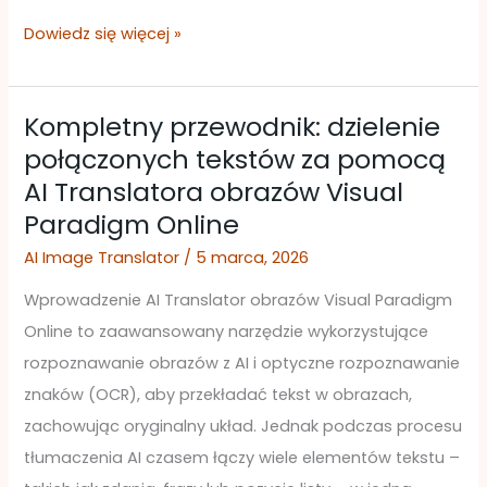
Dowiedz się więcej »
Kompletny przewodnik: dzielenie
Kompletny
połączonych tekstów za pomocą
przewodnik:
AI Translatora obrazów Visual
dzielenie
Paradigm Online
połączonych
tekstów
AI Image Translator
/
5 marca, 2026
za
Wprowadzenie AI Translator obrazów Visual Paradigm
pomocą
Online to zaawansowany narzędzie wykorzystujące
AI
rozpoznawanie obrazów z AI i optyczne rozpoznawanie
Translatora
znaków (OCR), aby przekładać tekst w obrazach,
obrazów
zachowując oryginalny układ. Jednak podczas procesu
Visual
tłumaczenia AI czasem łączy wiele elementów tekstu –
Paradigm