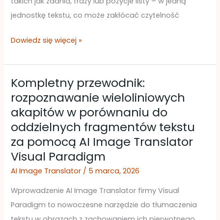
takich jak zdania, frazy lub pozycje listy – w jedną
Online
jednostkę tekstu, co może zakłócać czytelność
Dowiedz się więcej »
Kompletny przewodnik:
Kompletny
rozpoznawanie wieloliniowych
przewodnik:
akapitów w porównaniu do
rozpoznawanie
oddzielnych fragmentów tekstu
wieloliniowych
za pomocą AI Image Translator
akapitów
w
Visual Paradigm
porównaniu
AI Image Translator
/
5 marca, 2026
do
Wprowadzenie AI Image Translator firmy Visual
oddzielnych
Paradigm to nowoczesne narzędzie do tłumaczenia
fragmentów
tekstu w obrazach z zachowaniem ich pierwotnego