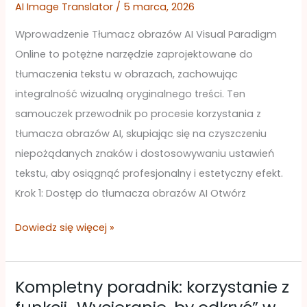
obrazów
AI Image Translator
/
5 marca, 2026
za
Wprowadzenie Tłumacz obrazów AI Visual Paradigm
pomocą
Online to potężne narzędzie zaprojektowane do
tłumacza
tłumaczenia tekstu w obrazach, zachowując
obrazów
integralność wizualną oryginalnego treści. Ten
AI
samouczek przewodnik po procesie korzystania z
Visual
tłumacza obrazów AI, skupiając się na czyszczeniu
Paradigm
niepożądanych znaków i dostosowywaniu ustawień
Online
tekstu, aby osiągnąć profesjonalny i estetyczny efekt.
Krok 1: Dostęp do tłumacza obrazów AI Otwórz
Dowiedz się więcej »
Kompletny poradnik: korzystanie z
Kompletny
poradnik: