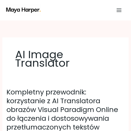
Przejdź
do
treści
AI Image
Translator
Kompletny przewodnik:
Kompletny
korzystanie z AI Translatora
przewodnik:
obrazów Visual Paradigm Online
korzystanie
do łączenia i dostosowywania
z
przetłumaczonych tekstów
AI