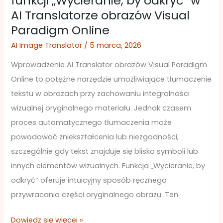
funkcji „Wycieranie, by odkryć” w
AI Translatorze obrazów Visual
korzystanie
Paradigm Online
z
funkcji
AI Image Translator
/
5 marca, 2026
„Wycieranie,
Wprowadzenie AI Translator obrazów Visual Paradigm
by
Online to potężne narzędzie umożliwiające tłumaczenie
odkryć”
tekstu w obrazach przy zachowaniu integralności
w
wizualnej oryginalnego materiału. Jednak czasem
AI
proces automatycznego tłumaczenia może
Translatorze
powodować zniekształcenia lub niezgodności,
obrazów
szczególnie gdy tekst znajduje się blisko symboli lub
Visual
innych elementów wizualnych. Funkcja „Wycieranie, by
Paradigm
odkryć” oferuje intuicyjny sposób ręcznego
Online
przywracania części oryginalnego obrazu. Ten
Dowiedz się więcej »