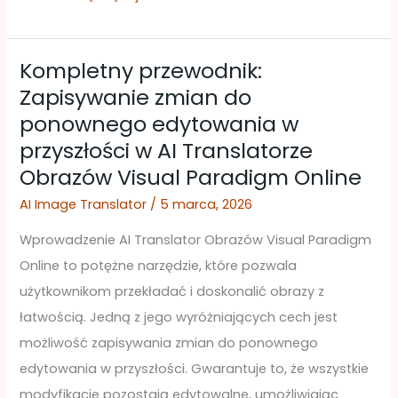
Kompletny przewodnik:
Kompletny
Zapisywanie zmian do
przewodnik:
ponownego edytowania w
Zapisywanie
przyszłości w AI Translatorze
zmian
Obrazów Visual Paradigm Online
do
ponownego
AI Image Translator
/
5 marca, 2026
edytowania
Wprowadzenie AI Translator Obrazów Visual Paradigm
w
Online to potężne narzędzie, które pozwala
przyszłości
użytkownikom przekładać i doskonalić obrazy z
w
łatwością. Jedną z jego wyróżniających cech jest
AI
możliwość zapisywania zmian do ponownego
Translatorze
edytowania w przyszłości. Gwarantuje to, że wszystkie
Obrazów
modyfikacje pozostają edytowalne, umożliwiając