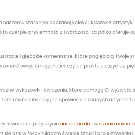
ęki naszemu starannie dobranej kolekcji książek z artystyki
 kto czerpie przyjemność z twórczości, ta półka oferuje o
lustracje i głębokie komentarze, które pogłębiają Twoje 
skonalić swoje umiejętności, czy po prostu cieszyć się pięk
tyczne wskazówki i ćwiczenia, które pomogą Ci wyzwolić 
z tam również inspirujące opowieści o znanych artystach i
ały stworzone przy użyciu
narzędzia do tworzenia online 
urz się dziś w fascynującym świecie sztuki i projektowania