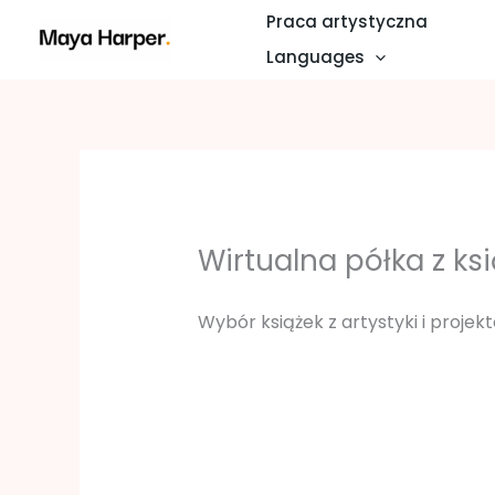
Przejdź
Praca artystyczna
do
Languages
treści
Wirtualna półka z ks
Wybór książek z artystyki i projek