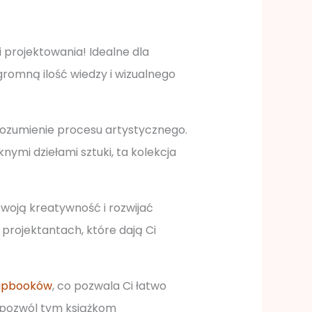
 i projektowania! Idealne dla
gromną ilość wiedzy i wizualnego
zrozumienie procesu artystycznego.
nymi dziełami sztuki, ta kolekcja
swoją kreatywność i rozwijać
 projektantach, które dają Ci
flipbooków
, co pozwala Ci łatwo
 i pozwól tym książkom