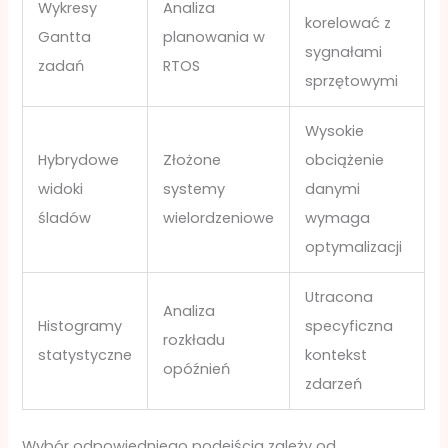
Wykresy
Analiza
korelować z
Gantta
planowania w
sygnałami
zadań
RTOS
sprzętowymi
Wysokie
Hybrydowe
Złożone
obciążenie
widoki
systemy
danymi
śladów
wielordzeniowe
wymaga
optymalizacji
Utracona
Analiza
Histogramy
specyficzna
rozkładu
statystyczne
kontekst
opóźnień
zdarzeń
Wybór odpowiedniego podejścia zależy od