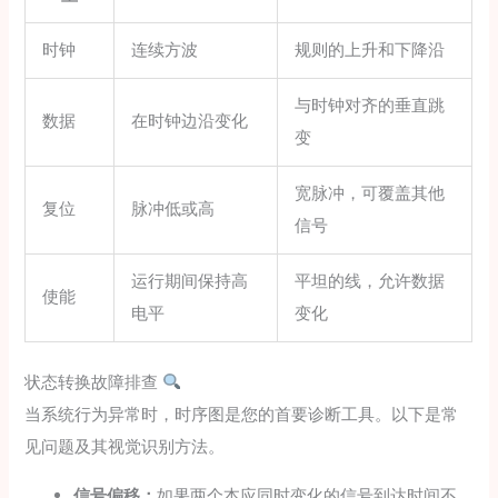
时钟
连续方波
规则的上升和下降沿
与时钟对齐的垂直跳
数据
在时钟边沿变化
变
宽脉冲，可覆盖其他
复位
脉冲低或高
信号
运行期间保持高
平坦的线，允许数据
使能
电平
变化
状态转换故障排查
当系统行为异常时，时序图是您的首要诊断工具。以下是常
见问题及其视觉识别方法。
信号偏移：
如果两个本应同时变化的信号到达时间不