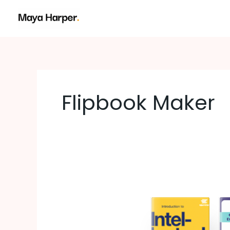
跳
至
内
容
Flipbook Maker
通
过
Fliplify