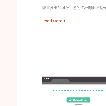
隆重推出Fliplify：您的终极翻页书制作工具 发现
Read More »
通
过
Fliplify
和
Anifuzion