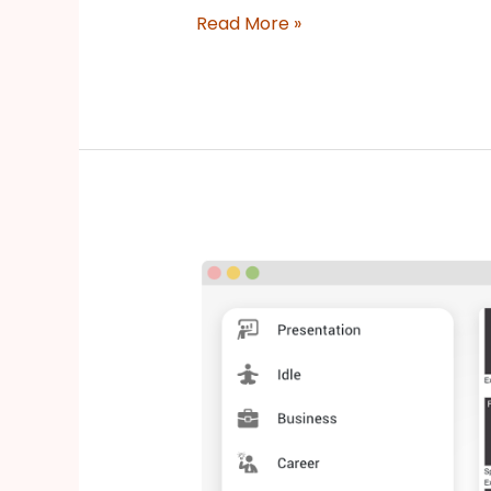
Read More »
通
过
Visual
Paradigm
Online
的
一