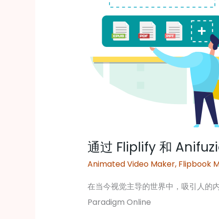
转
化
您
的
目
录
和
演
示
通过 Fliplify 和 A
文
Animated Video Maker
,
Flipbook 
稿
在当今视觉主导的世界中，吸引人的内容
Paradigm Online