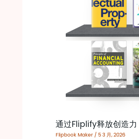
释
放
创
造
力：
终
极
翻
页
书
设
计
通过Fliplify释放
工
具
Flipbook Maker
/
5 3 月, 2026