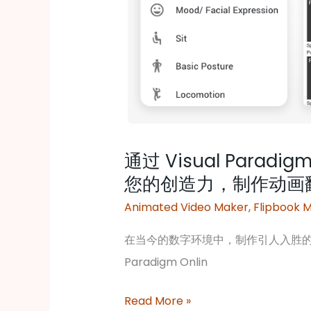
站
式
平
台，
释
放
您
通过 Visual Parad
的
您的创造力，制作动画
创
Animated Video Maker
,
Flipbook 
造
力，
在当今的数字环境中，制作引人入胜的动
制
Paradigm Onlin
作
动
Read More »