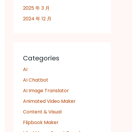
2025 年 3 月
2024 年 12 月
Categories
AI
AI Chatbot
AI Image Translator
Animated Video Maker
Content & Visual
Flipbook Maker