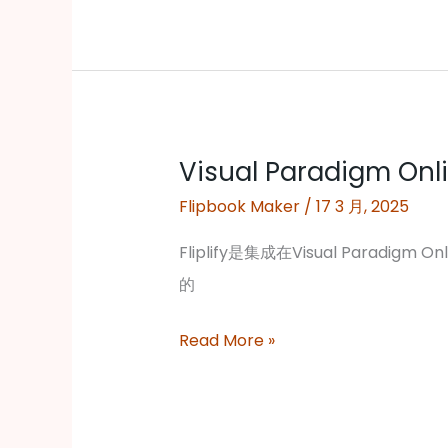
维
导
图
和
头
Visual Paradigm O
脑
Visual
风
Paradigm
Flipbook Maker
/
17 3 月, 2025
暴
Online
Fliplify是集成在Visual Para
来
出
的
规
品
划
的
Read More »
和
Fliplify
撰
全
写
面