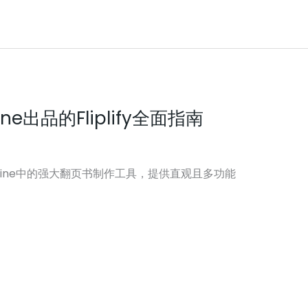
nline出品的Fliplify全面指南
digm Online中的强大翻页书制作工具，提供直观且多功能