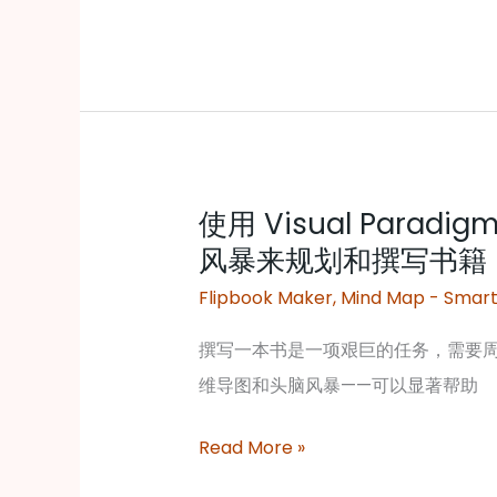
画
翻
页
书
使用 Visual Parad
使
风暴来规划和撰写书籍
用
Visual
Flipbook Maker
,
Mind Map - Smart
Paradigm
撰写一本书是一项艰巨的任务，需要
Online
维导图和头脑风暴——可以显著帮助
进
行
Read More »
思