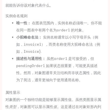
就能告诉你该对象代表什么。
实例命名规则
唯一性：
在图表范围内，实例名称必须唯一。你不能
在同一图表中有两个名为
的对象。
order1
小驼峰命名法：
实例名称通常以小写字母开头（例
如，
），而类名称使用大驼峰命名法（例
invoice1
如，
).
Invoice
描述性与通用性：
虽然
是可接受的，但
order1
如果状态很重要，可能更具描述
pendingOrder1
性。然而，对象图通常关注结构而非状态属性，因此
为了简洁，通常更倾向于使用通用名称。
属性显示
对象图的一个独特功能是能够显示属性值。虽然类图显示属
性
类型
，对象图可以显示属性
值
。这是通过在对象矩形内列