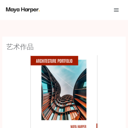
跳
至
内
容
艺术作品