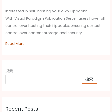
下
Interested in Self-hosting your own Flipbook?
降
With Visual Paradigm Publication Server, users have full
问
control over hosting their flipbooks, ensuring utmost
题
control over content storage and security.
Read More
搜索
搜索
Recent Posts