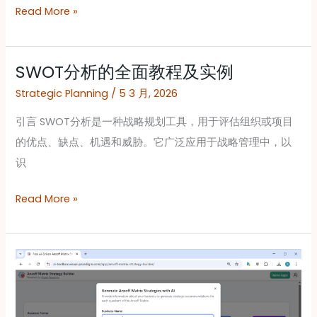
南
Read More »
SWOT分析的全面教程及实例
SWOT
分
Strategic Planning
/
5 3 月, 2026
析
引言 SWOT分析是一种战略规划工具，用于评估组织或项目
的
的优点、缺点、机遇和威胁。它广泛应用于战略管理中，以
全
识
面
教
Read More »
程
及
实
利
例
用
人