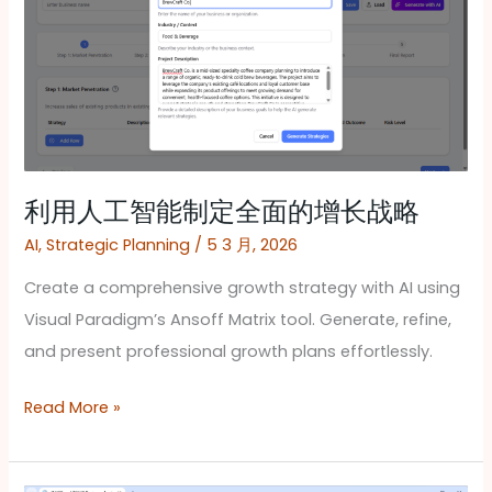
工
智
能
制
定
全
面
利用人工智能制定全面的增长战略
的
AI
,
Strategic Planning
/
5 3 月, 2026
增
Create a comprehensive growth strategy with AI using
长
Visual Paradigm’s Ansoff Matrix tool. Generate, refine,
战
and present professional growth plans effortlessly.
略
Read More »