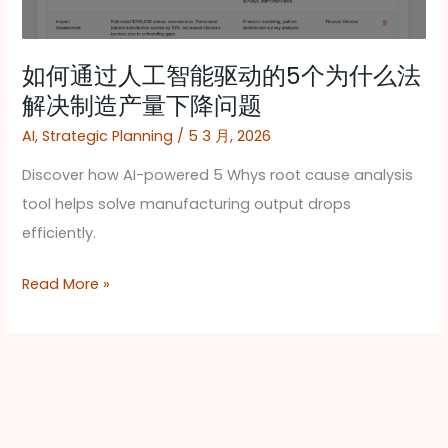
能
驱
动
如何通过人工智能驱动的5个为什么法
的
解决制造产量下降问题
5
AI
,
Strategic Planning
/
5 3 月, 2026
个
Discover how AI-powered 5 Whys root cause analysis
为
tool helps solve manufacturing output drops
什
efficiently.
么
法
Read More »
解
决
制
造
产
量