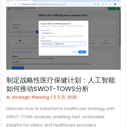
制
定
战
略
性
医
疗
保
健
计
制定战略性医疗保健计划：人工智能
划：
如何推动SWOT-TOWS分析
人
AI
,
Strategic Planning
/
5 3 月, 2026
工
Discover how AI transforms healthcare strategy with
智
SWOT-TOWS analysis, enabling fast, actionable
能
insights for clinics and healthcare providers.
如