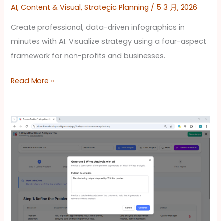
AI
,
Content & Visual
,
Strategic Planning
/
5 3 月, 2026
营
Create professional, data-driven infographics in
利
minutes with AI. Visualize strategy using a four-aspect
组
framework for non-profits and businesses.
织
的
Read More »
战
略
未
如
来
何
通
过
人
工
智