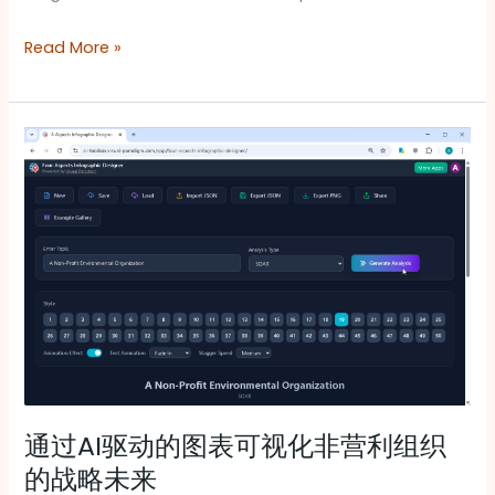
何
Read More »
推
动
SWOT-
通
TOWS
过
分
AI
析
驱
动
的
图
表
可
视
通过AI驱动的图表可视化非营利组织
化
的战略未来
非