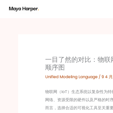
跳
至
内
容
一目了然的对比：物联
顺序图
Unified Modeling Language
/
9 4 月
物联网（IoT）生态系统以复杂性为
网络、资源受限的硬件以及严格的时
而言，选择合适的可视化工具至关重要