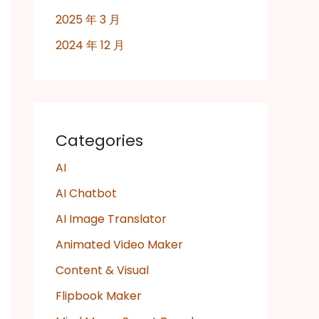
2025 年 3 月
2024 年 12 月
Categories
AI
AI Chatbot
AI Image Translator
Animated Video Maker
Content & Visual
Flipbook Maker