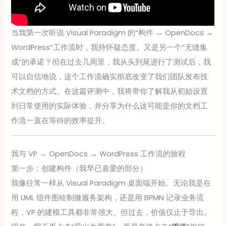
当我第一次听说 Visual Paradigm 的“构件 → OpenDocs →
WordPress”工作流时，我持怀疑态度。又是另一个“无缝集
成”的承诺？但在过去几周里，我从头到尾进行了测试后，我
可以自信地说，这个工作流确实彻底改变了我们团队发布技
术文档的方式。在这篇评测中，我将带你了解我从初始设置
到日常使用的实际体验，并分享为什么这可能是你的文档工
作流一直在等待的效率提升。
我与 VP → OpenDocs → WordPress 工作流的旅程
第一步：创建构件（我早已喜爱的部分）
我像往常一样从 Visual Paradigm 桌面端开始。无论我是在
用 UML 组件图绘制微服务架构，还是用 BPMN 记录业务流
程，VP 的建模工具都非常强大。但过去，价值仅止于导出。