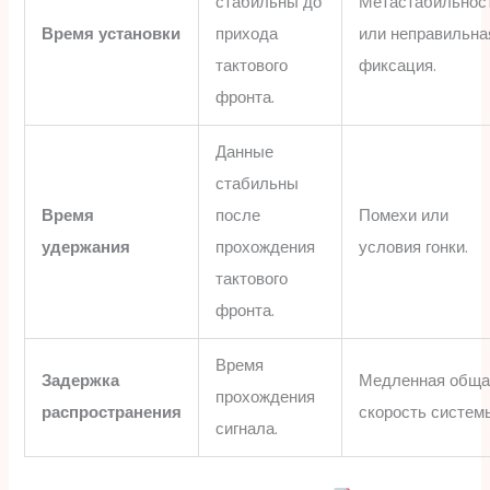
стабильны до
Метастабильнос
Время установки
прихода
или неправильна
тактового
фиксация.
фронта.
Данные
стабильны
Время
после
Помехи или
удержания
прохождения
условия гонки.
тактового
фронта.
Время
Задержка
Медленная обща
прохождения
распространения
скорость систем
сигнала.