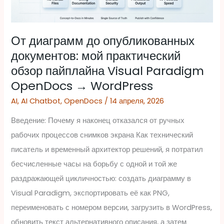
практический
обзор
пайплайна
От диаграмм до опубликованных
Visual
документов: мой практический
Paradigm
обзор пайплайна Visual Paradigm
OpenDocs
OpenDocs → WordPress
→
AI
,
AI Chatbot
,
OpenDocs
/
14 апреля, 2026
WordPress
Введение: Почему я наконец отказался от ручных
рабочих процессов снимков экрана Как технический
писатель и временный архитектор решений, я потратил
бесчисленные часы на борьбу с одной и той же
раздражающей цикличностью: создать диаграмму в
Visual Paradigm, экспортировать её как PNG,
переименовать с номером версии, загрузить в WordPress,
обновить текст альтернативного описания, а затем