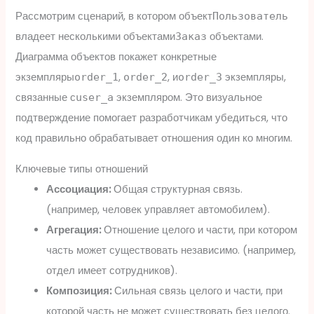
Рассмотрим сценарий, в котором объект
Пользователь
владеет несколькими объектами
объектами.
Заказ
Диаграмма объектов покажет конкретные
экземпляры
,
, и
экземпляры,
order_1
order_2
order_3
связанные с
экземпляром. Это визуальное
user_a
подтверждение помогает разработчикам убедиться, что
код правильно обрабатывает отношения один ко многим.
Ключевые типы отношений
Ассоциация:
Общая структурная связь.
(например, человек управляет автомобилем).
Агрегация:
Отношение целого и части, при котором
часть может существовать независимо. (например,
отдел имеет сотрудников).
Композиция:
Сильная связь целого и части, при
которой часть не может существовать без целого.