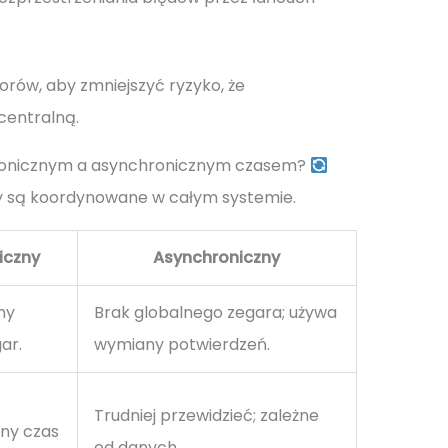
orów, aby zmniejszyć ryzyko, że
centralną.
chronicznym a asynchronicznym czasem?
ły są koordynowane w całym systemie.
iczny
Asynchroniczny
ny
Brak globalnego zegara; używa
ar.
wymiany potwierdzeń.
Trudniej przewidzieć; zależne
ny czas
od danych.