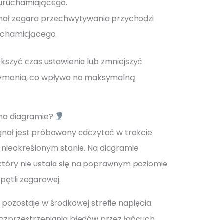
 uruchamiającego.
ał zegara przechwytywania przychodzi
ruchamiającego.
kszyć czas ustawienia lub zmniejszyć
ymania, co wpływa na maksymalną
 na diagramie?
gnał jest próbowany odczytać w trakcie
w nieokreślonym stanie. Na diagramie
który nie ustala się na poprawnym poziomie
pętli zegarowej.
 pozostaje w środkowej strefie napięcia.
ozprzestrzeniania błędów przez łańcuch