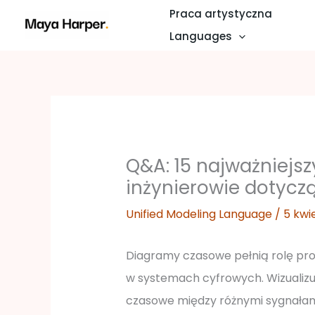
Przejdź
Praca artystyczna
do
Languages
treści
Q&A: 15 najważniejsz
inżynierowie dotyc
Unified Modeling Language
/
5 kwi
Diagramy czasowe pełnią rolę pr
w systemach cyfrowych. Wizualizuj
czasowe między różnymi sygnałami.