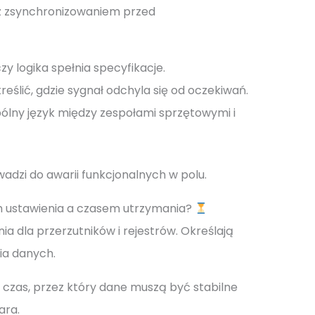
z zsynchronizowaniem przed
zy logika spełnia specyfikacje.
ślić, gdzie sygnał odchyla się od oczekiwań.
lny język między zespołami sprzętowymi i
adzi do awarii funkcjonalnych w polu.
em ustawienia a czasem utrzymania?
 dla przerzutników i rejestrów. Określają
ia danych.
czas, przez który dane muszą być stabilne
ara.