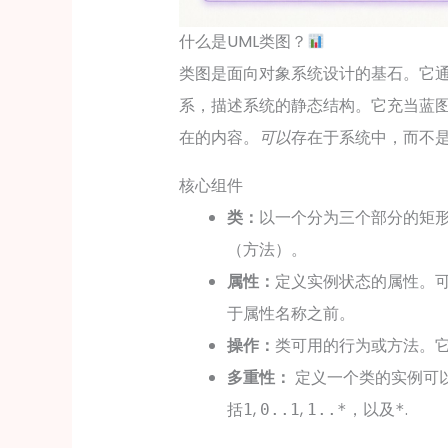
什么是UML类图？
类图是面向对象系统设计的基石。它
系，描述系统的静态结构。它充当蓝
在的内容。
可以
存在于系统中，而不
核心组件
类：
以一个分为三个部分的矩
（方法）。
属性：
定义实例状态的属性。
于属性名称之前。
操作：
类可用的行为或方法。
多重性：
定义一个类的实例可
括
,
,
，以及
.
1
0..1
1..*
*