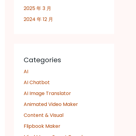
2025 年 3 月
2024 年 12 月
Categories
AI
AI Chatbot
AI Image Translator
Animated Video Maker
Content & Visual
Flipbook Maker