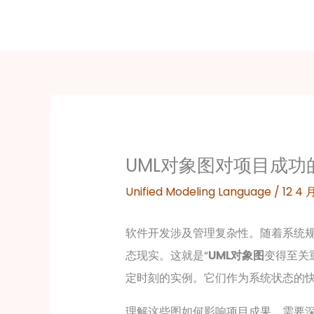
跳
至
内
容
UML对象图对项目成功
Unified Modeling Language
/
12 4 
软件开发涉及管理复杂性。随着系统
态现实。这就是“
UML对象图
变得至关
定时刻的实例。它们作为系统状态的
理解这些图如何影响项目成果，需要