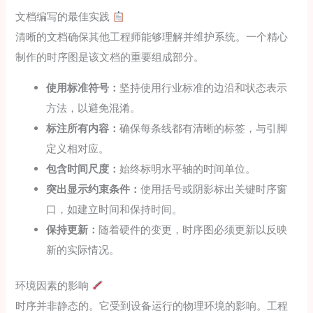
文档编写的最佳实践
清晰的文档确保其他工程师能够理解并维护系统。一个精心
制作的时序图是该文档的重要组成部分。
使用标准符号：
坚持使用行业标准的边沿和状态表示
方法，以避免混淆。
标注所有内容：
确保每条线都有清晰的标签，与引脚
定义相对应。
包含时间尺度：
始终标明水平轴的时间单位。
突出显示约束条件：
使用括号或阴影标出关键时序窗
口，如建立时间和保持时间。
保持更新：
随着硬件的变更，时序图必须更新以反映
新的实际情况。
环境因素的影响
时序并非静态的。它受到设备运行的物理环境的影响。工程