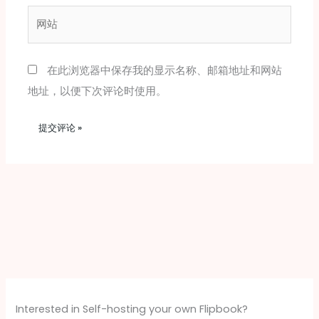
邮
网
箱
站
*
在此浏览器中保存我的显示名称、邮箱地址和网站
地址，以便下次评论时使用。
Interested in Self-hosting your own Flipbook?