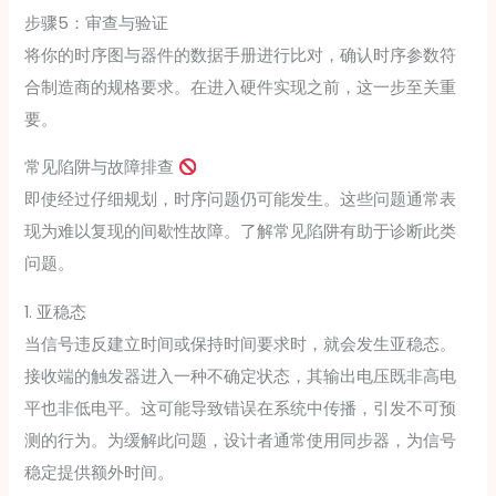
步骤5：审查与验证
将你的时序图与器件的数据手册进行比对，确认时序参数符
合制造商的规格要求。在进入硬件实现之前，这一步至关重
要。
常见陷阱与故障排查
即使经过仔细规划，时序问题仍可能发生。这些问题通常表
现为难以复现的间歇性故障。了解常见陷阱有助于诊断此类
问题。
1. 亚稳态
当信号违反建立时间或保持时间要求时，就会发生亚稳态。
接收端的触发器进入一种不确定状态，其输出电压既非高电
平也非低电平。这可能导致错误在系统中传播，引发不可预
测的行为。为缓解此问题，设计者通常使用同步器，为信号
稳定提供额外时间。