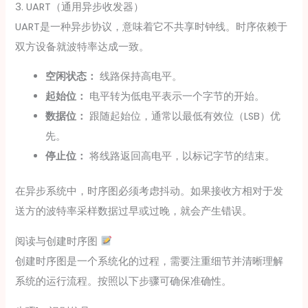
3. UART（通用异步收发器）
UART是一种异步协议，意味着它不共享时钟线。时序依赖于
双方设备就波特率达成一致。
空闲状态：
线路保持高电平。
起始位：
电平转为低电平表示一个字节的开始。
数据位：
跟随起始位，通常以最低有效位（LSB）优
先。
停止位：
将线路返回高电平，以标记字节的结束。
在异步系统中，时序图必须考虑抖动。如果接收方相对于发
送方的波特率采样数据过早或过晚，就会产生错误。
阅读与创建时序图
创建时序图是一个系统化的过程，需要注重细节并清晰理解
系统的运行流程。按照以下步骤可确保准确性。