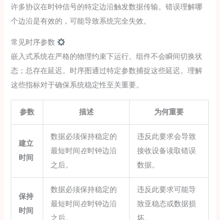
许多协议在时钟信号的特定边沿触发数据传输。错误理解哪
个边沿是有效的，可能导致系统完全失效。
常见时序参数
嵌入式系统在严格的物理约束下运行。组件不会瞬间切换状
态；总存在延迟。时序图通过特定参数捕捉这些延迟。理解
这些指标对于确保系统稳定性至关重要。
参数
描述
为何重要
数据必须保持稳定的
违反此要求会导致
建立
最短时间
在
时钟边沿
接收设备读取错误
时间
之后。
数据。
数据必须保持稳定的
违反此要求可能导
保持
最短时间
在
时钟边沿
致亚稳态或数据损
时间
之后。
坏。