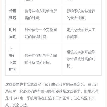
传播
信号从输入到输出所
影响系统能够运行
延迟
需的时间。
的最大速度。
时钟
时钟信号一个完整周
定义总线的最大工
周期
期的持续时间。
作频率。
上
缓慢的转换可能导
升/
信号在逻辑电平之间
致错误或过高的功
下降
转换所需的时间。
耗。
时间
这些参数并非随意设定；它们由硅芯片制造商定义。在设计
系统时，您必须确保外部电路能够满足这些要求。如果未满
足时序约束，系统可能在低温下工作正常，但在高温下失
效，反之亦然。