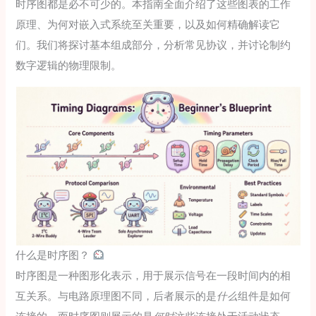
时序图都是必不可少的。本指南全面介绍了这些图表的工作
原理、为何对嵌入式系统至关重要，以及如何精确解读它
们。我们将探讨基本组成部分，分析常见协议，并讨论制约
数字逻辑的物理限制。
什么是时序图？
时序图是一种图形化表示，用于展示信号在一段时间内的相
互关系。与电路原理图不同，后者展示的是
什么
组件是如何