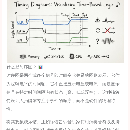
什么是时序图？
时序图是两个或多个信号随时间变化关系的图形表示。它作
为逻辑电平的时间轴。它不直接显示电压或电流，而是显示
信号在特定时间间隔内的状态（高、低或浮空）。这种抽象
使设计人员能够专注于事件的顺序，而不是硬件的物理特
性。
将其想象成乐谱。正如乐谱告诉音乐家何时演奏音符以及持