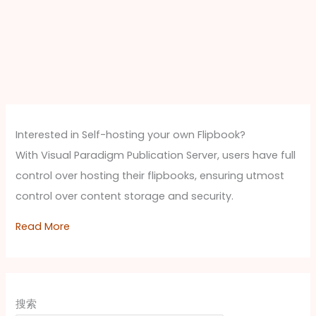
Interested in Self-hosting your own Flipbook?
With Visual Paradigm Publication Server, users have full
control over hosting their flipbooks, ensuring utmost
control over content storage and security.
Read More
搜索