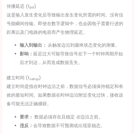
传播延迟 (t
)
pd
这是输入发生变化后导致输出发生变化所需的时间。没有信
号能瞬间传输。即使在数字逻辑中，也会因电子需要行进的
距离以及门电路的电容而产生物理延迟。
输入到输出：
从触发边沿到最终状态变化的测量。
影响：
延迟过大可能导致信号在下一个时钟周期开始
后才到达，从而造成数据丢失。
建立时间 (t
)
setup
建立时间是指在时钟边沿之前，数据信号必须保持稳定和有
效的最短时间。如果数据在时钟边沿附近变化过快，接收设
备可能无法正确捕获。
要求：
数据必须存在且稳定
在
边沿之前。
违反：
会导致数据不可预测或出现亚稳态。