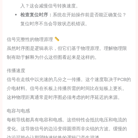
入？这会减慢信号转换速度。
检查复位时序：
系统在开始操作前是否能正确复位？
复位时序不当会导致状态机错误。
信号完整性的物理原理
虽然时序图是逻辑表示，但它们基于物理原理。理解物理限
制有助于解释为什么这些图看起来是这样的。
传播速度
信号在走线中以光速的几分之一传播。这个速度取决于PCB的
介电材料。信号在长板上传播所需的时间比在短板上更长。
这种物理距离通常是时序图必须考虑的时序延迟的来源。
电容与电感
每根导线都具有电容和电感。这些特性会抵抗电压和电流的
变化。这导致信号的边沿变得圆滑而非尖锐的方波。缓慢的
边沿可能会让期望快速转换的逻辑门产生混淆。