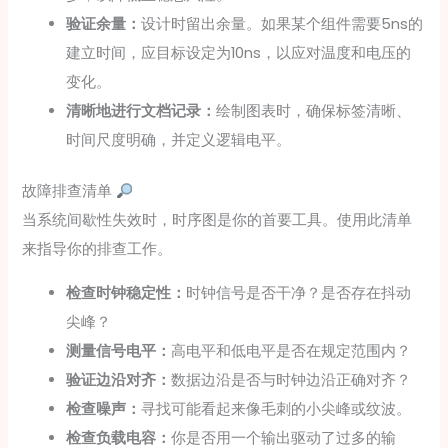
验证余量：
设计时留出余量。如果某个组件需要5ns的
建立时间，应目标设定为10ns，以应对温度和电压的
变化。
清晰地进行文档记录：
绘制图表时，确保标签清晰、
时间尺度明确，并定义逻辑电平。
故障排查清单
当系统间歇性失效时，时序图是你的首要工具。使用此清单
来指导你的排查工作。
检查时钟稳定性：
时钟信号是否干净？是否存在抖动
尖峰？
测量信号电平：
高电平和低电平是否在规定范围内？
验证边沿对齐：
数据边沿是否与时钟边沿正确对齐？
检查噪声：
寻找可能看起来像毛刺的小尖峰或纹波。
检查负载电容：
你是否用一个输出驱动了过多的输