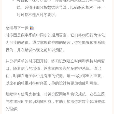
可视化：
在时序图中，你会看到两条独立的时钟信号
线。必须仔细分析数据信号线，以确保它相对于任一
时钟都不违反时序要求。
总结与下一步
时序图是数字系统中同步的通用语言。它们将物理行为转化
为可读的逻辑。通过掌握这些图的解读，你将能够预测系统
行为，并在错误出现之前加以预防。
从分析简单的时序图开始。练习识别建立时间和保持时间窗
口。随着信心的增强，逐步转向复杂的多时钟系统。请记
住，时间在电子学中是有限的资源。每一纳秒都至关重要。
以应有的尊重对待时序图，你的设计将更加稳健和可靠。
继续学习信号完整性、时钟分配网络和协议规范。这些主题
与本课程所学知识相辅相成，有助于加深你对数字领域整体
的理解。