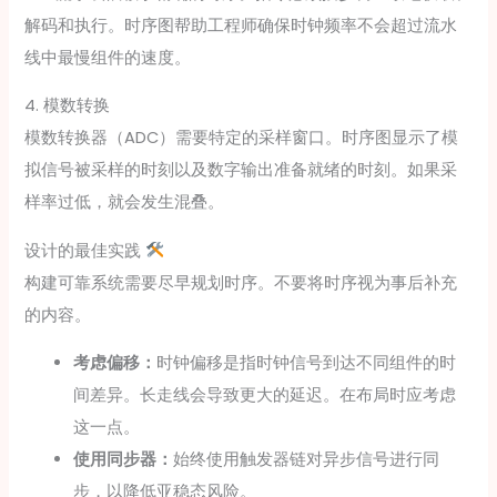
解码和执行。时序图帮助工程师确保时钟频率不会超过流水
线中最慢组件的速度。
4. 模数转换
模数转换器（ADC）需要特定的采样窗口。时序图显示了模
拟信号被采样的时刻以及数字输出准备就绪的时刻。如果采
样率过低，就会发生混叠。
设计的最佳实践
构建可靠系统需要尽早规划时序。不要将时序视为事后补充
的内容。
考虑偏移：
时钟偏移是指时钟信号到达不同组件的时
间差异。长走线会导致更大的延迟。在布局时应考虑
这一点。
使用同步器：
始终使用触发器链对异步信号进行同
步，以降低亚稳态风险。