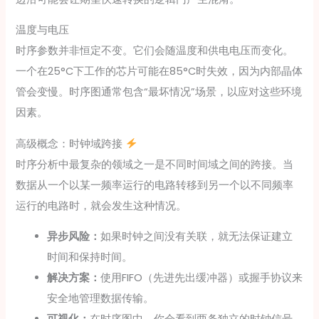
温度与电压
时序参数并非恒定不变。它们会随温度和供电电压而变化。
一个在25°C下工作的芯片可能在85°C时失效，因为内部晶体
管会变慢。时序图通常包含“最坏情况”场景，以应对这些环境
因素。
高级概念：时钟域跨接
时序分析中最复杂的领域之一是不同时间域之间的跨接。当
数据从一个以某一频率运行的电路转移到另一个以不同频率
运行的电路时，就会发生这种情况。
异步风险：
如果时钟之间没有关联，就无法保证建立
时间和保持时间。
解决方案：
使用FIFO（先进先出缓冲器）或握手协议来
安全地管理数据传输。