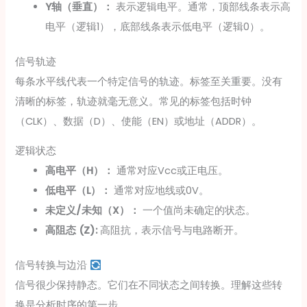
Y轴（垂直）：
表示逻辑电平。通常，顶部线条表示高
电平（逻辑1），底部线条表示低电平（逻辑0）。
信号轨迹
每条水平线代表一个特定信号的轨迹。标签至关重要。没有
清晰的标签，轨迹就毫无意义。常见的标签包括时钟
（CLK）、数据（D）、使能（EN）或地址（ADDR）。
逻辑状态
高电平（H）：
通常对应Vcc或正电压。
低电平（L）：
通常对应地线或0V。
未定义/未知（X）：
一个值尚未确定的状态。
高阻态 (Z):
高阻抗，表示信号与电路断开。
信号转换与边沿
信号很少保持静态。它们在不同状态之间转换。理解这些转
换是分析时序的第一步。