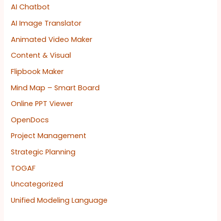
AI Chatbot
AI Image Translator
Animated Video Maker
Content & Visual
Flipbook Maker
Mind Map – Smart Board
Online PPT Viewer
OpenDocs
Project Management
Strategic Planning
TOGAF
Uncategorized
Unified Modeling Language