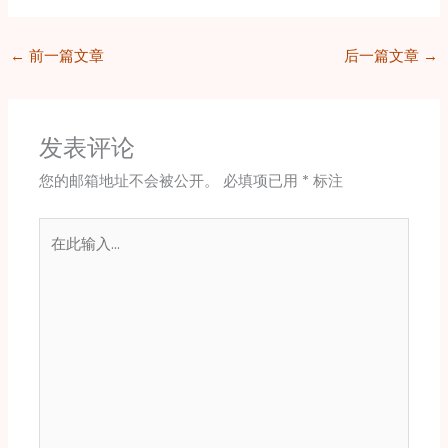
←
前一篇文章
后一篇文章
→
发表评论
您的邮箱地址不会被公开。
必填项已用
*
标注
在
此
输
入...