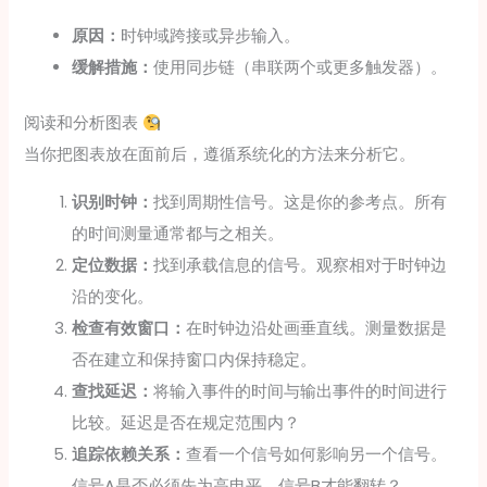
原因：
时钟域跨接或异步输入。
缓解措施：
使用同步链（串联两个或更多触发器）。
阅读和分析图表
当你把图表放在面前后，遵循系统化的方法来分析它。
识别时钟：
找到周期性信号。这是你的参考点。所有
的时间测量通常都与之相关。
定位数据：
找到承载信息的信号。观察相对于时钟边
沿的变化。
检查有效窗口：
在时钟边沿处画垂直线。测量数据是
否在建立和保持窗口内保持稳定。
查找延迟：
将输入事件的时间与输出事件的时间进行
比较。延迟是否在规定范围内？
追踪依赖关系：
查看一个信号如何影响另一个信号。
信号A是否必须先为高电平，信号B才能翻转？