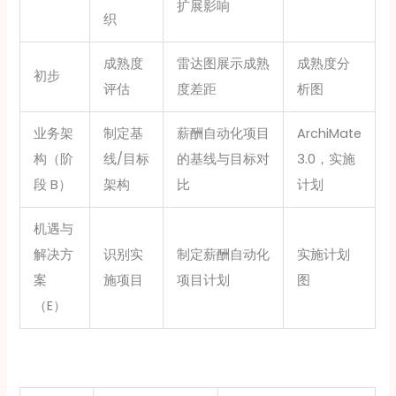
扩展影响
织
成熟度
雷达图展示成熟
成熟度分
初步
评估
度差距
析图
业务架
制定基
薪酬自动化项目
ArchiMate
构（阶
线/目标
的基线与目标对
3.0，实施
段 B）
架构
比
计划
机遇与
解决方
识别实
制定薪酬自动化
实施计划
案
施项目
项目计划
图
（E）