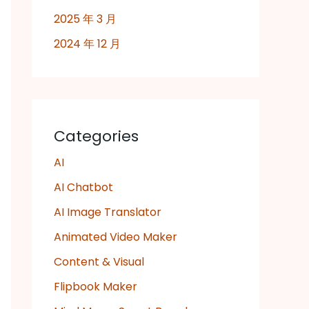
2025 年 3 月
2024 年 12 月
Categories
AI
AI Chatbot
AI Image Translator
Animated Video Maker
Content & Visual
Flipbook Maker