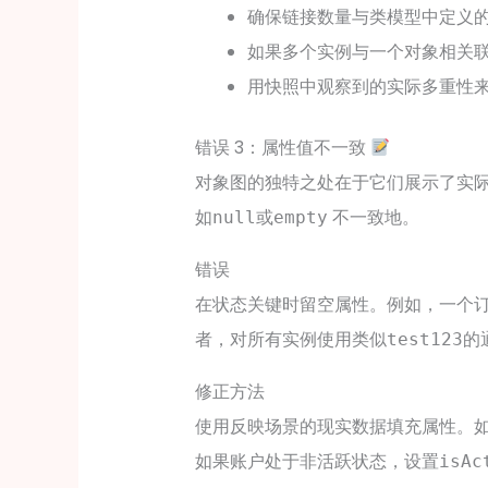
确保链接数量与类模型中定义
如果多个实例与一个对象相关
用快照中观察到的实际多重性
错误 3：属性值不一致
对象图的独特之处在于它们展示了实
如
或
不一致地。
null
empty
错误
在状态关键时留空属性。例如，一个
者，对所有实例使用类似
的
test123
修正方法
使用反映场景的现实数据填充属性。
如果账户处于非活跃状态，设置
isAc