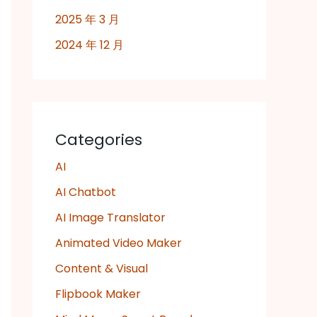
2025 年 3 月
2024 年 12 月
Categories
AI
AI Chatbot
AI Image Translator
Animated Video Maker
Content & Visual
Flipbook Maker