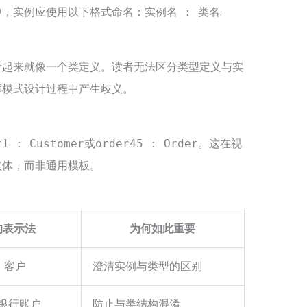
中，实例应使用以下格式命名：
.
实例名 : 类名
看起来就像一个类定义。读者无法区分类型定义与实
库模式设计过程中产生歧义。
或
。这在视
r1 : Customer
order45 : Order
实体，而非通用模板。
的表示法
为何如此重要
澄清实例与类型的区别
: 客户
防止与类结构混淆
: 银行账户