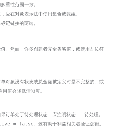
的多重性范围一致。
联，应在对象表示法中使用集合或数组。
来标记链接的两端。
际值。然而，许多创建者完全省略值，或使用占位符
对象没有
或
被定义时是不完整的。或
订单
状态
总金额
通用值会降低清晰度。
如果订单处于待处理状态，应注明
。
状态 = 待处理
。这有助于利益相关者验证逻辑。
tive = false