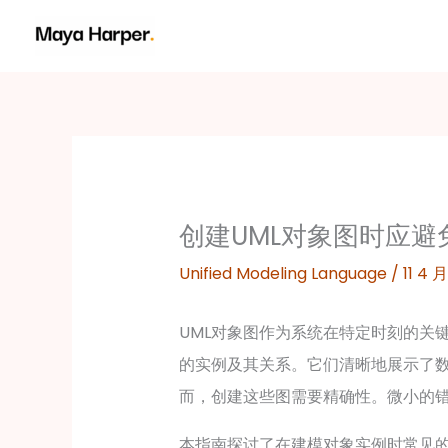
跳
至
内
容
创建UML对象图时应避
Unified Modeling Language
/
11 4 月
UML对象图作为系统在特定时刻的关
的实例及其关系。它们清晰地展示了
而，创建这些图需要精确性。微小的
本指南探讨了在建模对象实例时常见