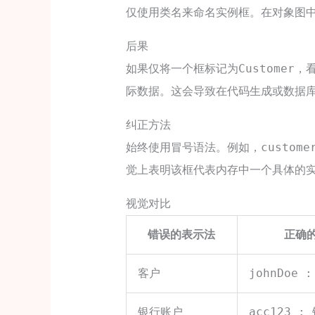
仅使用类名来命名实例框。在对象图
后果
如果仅将一个框标记为
，
Customer
际数据。这会导致在代码生成或数据
纠正方法
始终使用冒号语法。例如，
custome
觉上表明该框代表内存中一个具体的
视觉对比
错误的表示法
正确
客户
johnDoe 
银行账户
acc123 