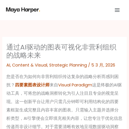
跳
至
内
容
通过AI驱动的图表可视化非营利组织
的战略未来
AI
,
Content & Visual
,
Strategic Planning
/
5 3 月, 2026
您是否在为如何向非营利组织传达复杂的战略分析而感到困
扰？
四要素图表设计师
来自
Visual Paradigm
这是终极的AI驱
动工具，可将您的战略洞察转化为引人注目且专业的视觉呈
现。这一创新平台让用户只需几分钟即可利用结构化的四要
素框架生成完整且内容丰富的图表。只需输入主题并选择分
析类型，AI引擎便会立即填充相关内容，让您专注于优化信息
传递而非设计细节。对于需要清晰有效地呈现数据驱动洞察