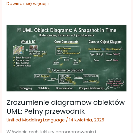
Dowiedz się więcej »
Zrozumienie
diagramów
obiektów
UML:
Pełny
przewodnik
Zrozumienie diagramów obiektów
UML: Pełny przewodnik
Unified Modeling Language
/
14 kwietnia, 2026
W świecie architektury oprogramowania i