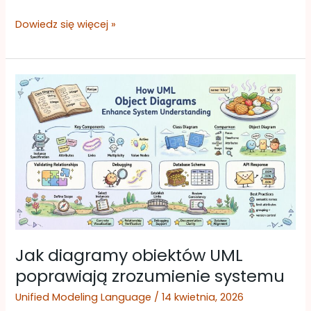
Dowiedz się więcej »
Jak
diagramy
obiektów
UML
poprawiają
zrozumienie
systemu
Jak diagramy obiektów UML
poprawiają zrozumienie systemu
Unified Modeling Language
/
14 kwietnia, 2026