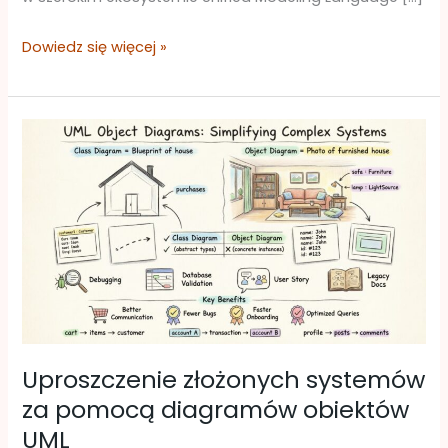
Dowiedz się więcej »
Uproszczenie
złożonych
systemów
za
pomocą
diagramów
obiektów
UML
Uproszczenie złożonych systemów
za pomocą diagramów obiektów
UML