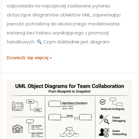
odpowiada na najczęściej zadawane pytania
dotyczące diagramów obiektów UML, zapewniając
jasność potrzebną do skutecznego modelowania
instancji bez hałasu wynikającego z promocji
handlowych.
Czym dokładnie jest diagram
Dowiedz się więcej »
Współpracowne
modelowanie:
wykorzystanie
diagramów
obiektów
UML
w