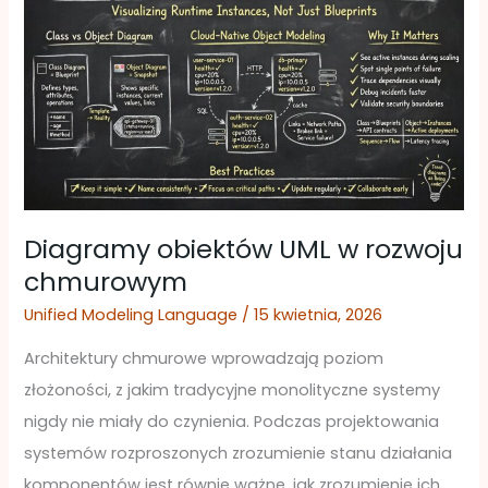
obiektów
UML
w
rozwoju
chmurowym
Diagramy obiektów UML w rozwoju
chmurowym
Unified Modeling Language
/
15 kwietnia, 2026
Architektury chmurowe wprowadzają poziom
złożoności, z jakim tradycyjne monolityczne systemy
nigdy nie miały do czynienia. Podczas projektowania
systemów rozproszonych zrozumienie stanu działania
komponentów jest równie ważne, jak zrozumienie ich