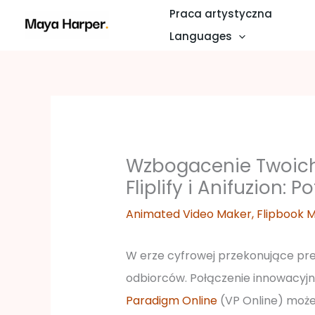
Przejdź
Praca artystyczna
do
Languages
treści
Wzbogacenie Twoich
Fliplify i Anifuzion:
Animated Video Maker
,
Flipbook 
W erze cyfrowej przekonujące pr
odbiorców. Połączenie innowacyjnyc
Paradigm Online
(VP Online) może