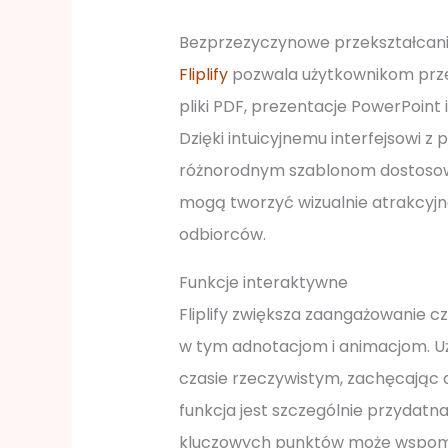
Bezprzezyczynowe przekształca
Fliplify
pozwala użytkownikom prze
pliki PDF, prezentacje PowerPoint i
Dzięki intuicyjnemu interfejsowi 
różnorodnym szablonom dostosow
mogą tworzyć wizualnie atrakcyjne
odbiorców.
Funkcje interaktywne
Fliplify zwiększa zaangażowanie 
w tym adnotacjom i animacjom. 
czasie rzeczywistym, zachęcając do
funkcja jest szczególnie przydatna
kluczowych punktów może wspomag