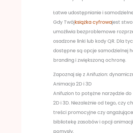
Łatwe udostępnianie i samodzieln
Gdy Twój
książka cyfrowa
jest stwo
umożliwia bezproblemowe rozprze
osadzone linki lub kody QR. Dla ty
dostępne są opcje samodzielnej 
branding i zwiększoną ochronę.
Zapoznaj się z Anifuzion: dynami
Animacja 2D i 3D
Anifuzion to potężne narzędzie d
2D i 3D. Niezależnie od tego, czy
treści promocyjne czy angażujące 
bibliotekę zasobów i opcji animac
pomysły.