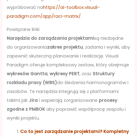
wypróbować na
https://ai-toolbox.visual-
paradigm.com/app/raci-matrix/
.
Powiązane linki
Narzędzia do zarządzania projektami
są niezbędne
do organizowania
zakres projektu
, zadania i wyniki, aby
zapewnić skuteczną planowanie i realizację. Visual
Paradigm oferuje kompleksowy zestaw, który obejmuje
wykresów Gantta
,
wykresy PERT
, oraz
Struktury
rozkładu pracy (WBS)
do śledzenia harmonogramów i
zasobów. Te narzędzia integrują się z platformami
takimi jak
Jira
i wspierają zorganizowane
procesy
zgodne z PMBOK
aby poprawić współpracę zespołu i
wyniki projektu.
Co to jest zarządzanie projektami? Kompletny