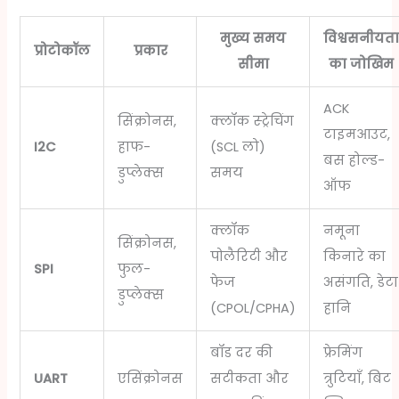
मुख्य समय
विश्वसनीयत
प्रोटोकॉल
प्रकार
सीमा
का जोखिम
ACK
सिंक्रोनस,
क्लॉक स्ट्रेचिंग
टाइमआउट,
I2C
हाफ-
(SCL लो)
बस होल्ड-
डुप्लेक्स
समय
ऑफ
क्लॉक
नमूना
सिंक्रोनस,
पोलैरिटी और
किनारे का
SPI
फुल-
फेज
असंगति, डेटा
डुप्लेक्स
(CPOL/CPHA)
हानि
बॉड दर की
फ्रेमिंग
UART
एसिंक्रोनस
सटीकता और
त्रुटियाँ, बिट