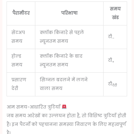
समय
पैरामीटर
परिभाषा
खंड
सेटअप
क्लॉक किनारे से पहले
टी
–
समय
न्यूनतम समय
होल्ड
क्लॉक किनारे के बाद
टी
+
समय
न्यूनतम समय
प्रसारण
सिग्नल बदलने में लगने
टी
देरी
देरी
वाला समय
आम समय-आधारित त्रुटियाँ
जब समय आरेखों का उल्लंघन होता है, तो विशिष्ट त्रुटियाँ होती
हैं। इन पैटर्नों को पहचानना समस्या निवारण के लिए महत्वपूर्ण
है।