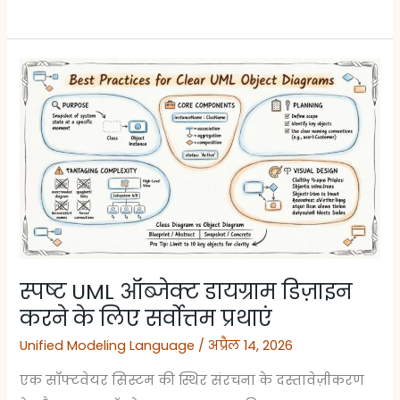
स्पष्ट
UML
ऑब्जेक्ट
डायग्राम
डिज़ाइन
करने
के
लिए
सर्वोत्तम
स्पष्ट UML ऑब्जेक्ट डायग्राम डिज़ाइन
प्रथाएं
करने के लिए सर्वोत्तम प्रथाएं
Unified Modeling Language
/
अप्रैल 14, 2026
एक सॉफ्टवेयर सिस्टम की स्थिर संरचना के दस्तावेज़ीकरण