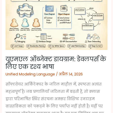
ऑब्जेक्ट
डायग्राम:
डेवलपर्स
के
लिए
एक
दृश्य
भाषा
यूएमएल ऑब्जेक्ट डायग्राम: डेवलपर्स के
लिए एक दृश्य भाषा
Unified Modeling Language
/
अप्रैल 14, 2026
सॉफ्टवेयर आर्किटेक्चर के जटिल माहौल में, स्पष्टता अत्यंत
महत्वपूर्ण है। जब प्रणालियाँ जटिलता में बढ़ती हैं, तो क्लास
द्वारा परिभाषित स्थिर संरचना अक्सर विशिष्ट रनटाइम
वास्तविकता को पकड़ने के लिए पर्याप्त नहीं होती है। यहीं पर