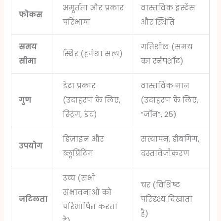
अमूर्तता और प्रकार
वास्तविक इंस्टेंस
फोकस
परिभाषा
और स्थिति
समय
गतिशील (समय
स्थिर (हमेशा सत्य)
सीमा
का स्नैपशॉट)
डेटा प्रकार
वास्तविक मान
गुण
(उदाहरण के लिए,
(उदाहरण के लिए,
स्ट्रिंग, इंट)
“जॉन”, 25)
डिज़ाइन और
सत्यापन, डीबगिंग,
उपयोग
ब्लूप्रिंटिंग
दस्तावेज़ीकरण
उच्च (सभी
चर (विशिष्ट
संभावनाओं को
जटिलता
परिदृश्य दिखाता
परिभाषित करता
है)