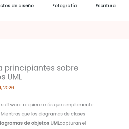
ctos de diseño
Fotografía
Escritura
a principiantes sobre
os UML
11, 2026
u software requiere más que simplemente
n. Mientras que los diagramas de clases
iagramas de objetos UML
capturan el