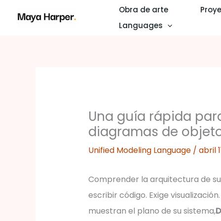
Ir
Obra de arte
Proye
al
Languages
contenido
Una guía rápida par
diagramas de objet
Unified Modeling Language
/
abril 
Comprender la arquitectura de s
escribir código. Exige visualizació
muestran el plano de su sistema,
D