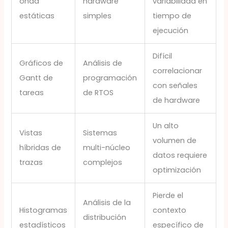
onda
hardware
variabilidad en
estáticas
simples
tiempo de
ejecución
Difícil
Gráficos de
Análisis de
correlacionar
Gantt de
programación
con señales
tareas
de RTOS
de hardware
Un alto
Vistas
Sistemas
volumen de
híbridas de
multi-núcleo
datos requiere
trazas
complejos
optimización
Pierde el
Análisis de la
Histogramas
contexto
distribución
estadísticos
específico de