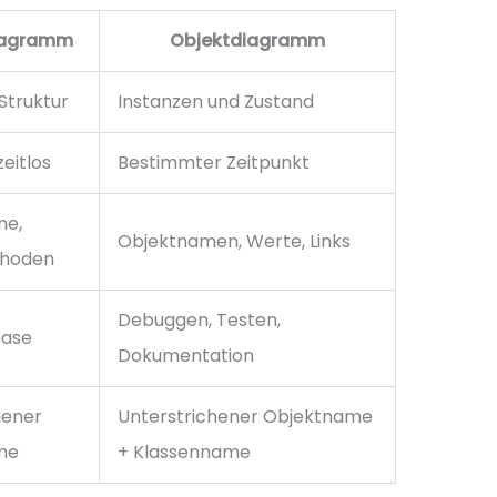
iagramm
Objektdiagramm
Struktur
Instanzen und Zustand
zeitlos
Bestimmter Zeitpunkt
me,
Objektnamen, Werte, Links
thoden
Debuggen, Testen,
hase
Dokumentation
hener
Unterstrichener Objektname
me
+ Klassenname