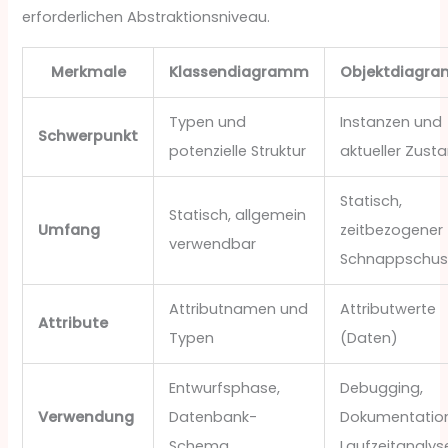
erforderlichen Abstraktionsniveau.
Merkmale
Klassendiagramm
Objektdiagr
Typen und
Instanzen und
Schwerpunkt
potenzielle Struktur
aktueller Zust
Statisch,
Statisch, allgemein
Umfang
zeitbezogener
verwendbar
Schnappschus
Attributnamen und
Attributwerte
Attribute
Typen
(Daten)
Entwurfsphase,
Debugging,
Verwendung
Datenbank-
Dokumentation
Schema
Laufzeitanalys