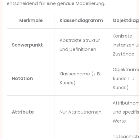
entscheidend für eine genaue Modellierung.
Merkmale
Klassendiagramm
Objektdi
Konkrete
Abstrakte Struktur
Schwerpunkt
Instanzen 
und Definitionen
Zustände
Objektname 
Klassenname (z. B.
Notation
kunde1 :
)
Kunde
)
Kunde
Attributna
Attribute
Nur Attributnamen
und spezifi
Werte
Tatsächlic