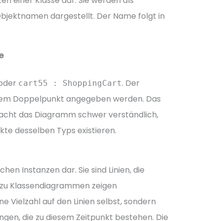
zen einer Klasse dar. Sie werden als
jektnamen dargestellt. Der Name folgt in
e
oder
. Der
cart55 : ShoppingCart
em Doppelpunkt angegeben werden. Das
cht das Diagramm schwer verständlich,
te desselben Typs existieren.
chen Instanzen dar. Sie sind Linien, die
 zu Klassendiagrammen zeigen
 Vielzahl auf den Linien selbst, sondern
ungen, die zu diesem Zeitpunkt bestehen. Die