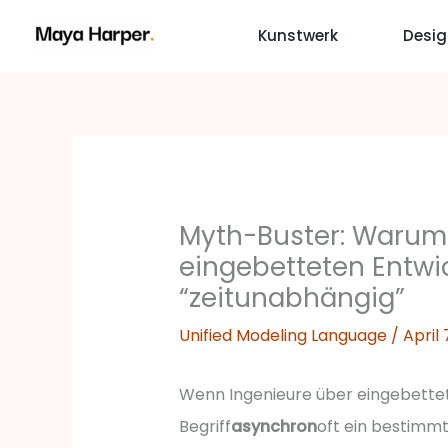
Zum
Kunstwerk
Desig
Inhalt
springen
Myth-Buster: Warum 
eingebetteten Entwi
“zeitunabhängig”
Unified Modeling Language
/
April 
Wenn Ingenieure über eingebettet
Begriff
asynchron
oft ein bestimmt