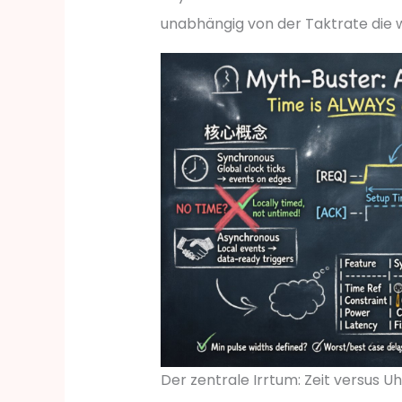
unabhängig von der Taktrate die w
Der zentrale Irrtum: Zeit versus U