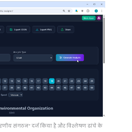
वरणीय संगठन” दर्ज किया है और विश्लेषण ढांचे के