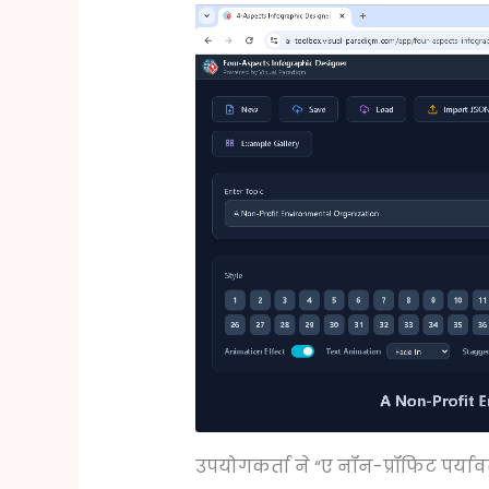
उपयोगकर्ता ने “ए नॉन-प्रॉफिट पर्या