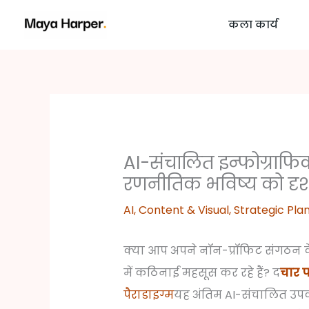
Skip
कला कार्य
to
content
AI-संचालित इन्फोग्राफि
रणनीतिक भविष्य को दृश
AI
,
Content & Visual
,
Strategic Pla
क्या आप अपने नॉन-प्रॉफिट संगठन 
में कठिनाई महसूस कर रहे हैं? द
चार प
पैराडाइग्म
यह अंतिम AI-संचालित उप